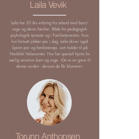
Laila Vevik
Laila har 20 års erfaring fra arbeid med barn/
unge og deres familier. Både fra pedagogisk-
psykologisk tjeneste og i Familietjenesten, hvor
hun fortsatt jobber per i dag. Laila driver også
Spiren par- og familieterapi, som holder til på
Havblikk Helsesenter. Hun har spesielt hjerte for
særlig sensitive barn og unge. «De er en gave til
denne verden - dersom de får blomstre».
Torunn Anthonsen