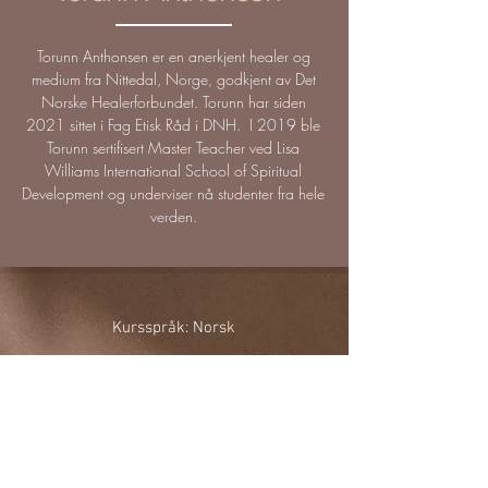
Torunn Anthonsen er en anerkjent healer og
medium fra Nittedal, Norge, godkjent av Det
Norske Healerforbundet. Torunn har siden
2021 sittet i Fag Etisk Råd i DNH. I 2019 ble
Torunn sertifisert Master Teacher ved Lisa
Williams International School of Spiritual
Development og underviser nå studenter fra hele
verden.
Kursspråk: Norsk
Tidspunkt:
28 november kl. 18:00-
20:00
Sted: