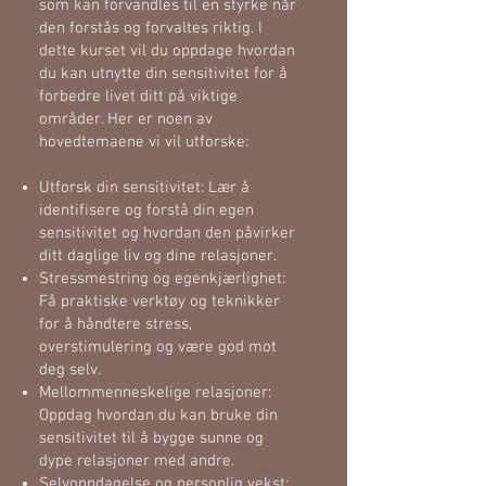
som kan forvandles til en styrke når
den forstås og forvaltes riktig. I
dette kurset vil du oppdage hvordan
du kan utnytte din sensitivitet for å
forbedre livet ditt på viktige
områder. Her er noen av
hovedtemaene vi vil utforske:
Utforsk din sensitivitet: Lær å
identifisere og forstå din egen
sensitivitet og hvordan den påvirker
ditt daglige liv og dine relasjoner.
Stressmestring og egenkjærlighet:
Få praktiske verktøy og teknikker
for å håndtere stress,
overstimulering og være god mot
deg selv.
Mellommenneskelige relasjoner:
Oppdag hvordan du kan bruke din
sensitivitet til å bygge sunne og
dype relasjoner med andre.
Selvoppdagelse og personlig vekst: